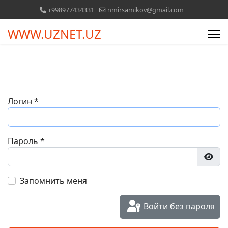
+998977434331
nmirsamikov@gmail.com
WWW.UZNET.UZ
Логин
*
Пароль
*
Пока
Запомнить меня
Войти без пароля